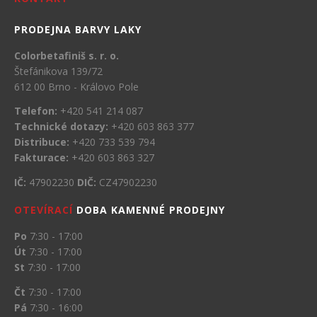
PRODEJNA BARVY LAKY
Colorbetafiniš s. r. o.
Štefánikova 139/72
612 00 Brno - Královo Pole
Telefon:
+420 541 214 087
Technické dotazy:
+420 603 863 377
Distribuce:
+420 733 539 794
Fakturace:
+420 603 863 327
IČ:
47902230
DIČ:
CZ47902230
OTEVÍRACÍ
DOBA KAMENNÉ PRODEJNY
Po
7:30 - 17:00
Út
7:30 - 17:00
St
7:30 - 17:00
Čt
7:30 - 17:00
Pá
7:30 - 16:00