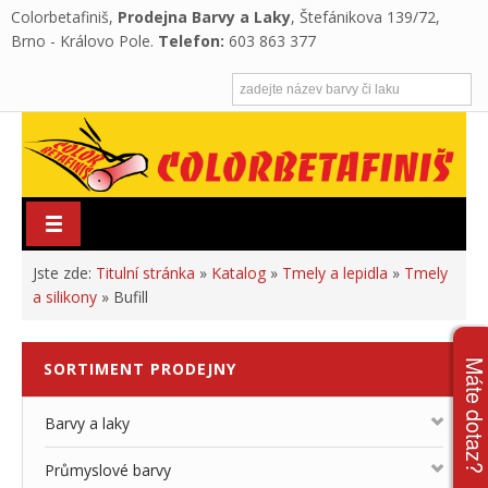
Colorbetafiniš,
Prodejna Barvy a Laky
, Štefánikova 139/72,
Brno - Královo Pole.
Telefon:
603 863 377
Jste zde:
Titulní stránka
»
Katalog
»
Tmely a lepidla
»
Tmely
a silikony
»
Bufill
Máte dota
SORTIMENT
PRODEJNY
Barvy a laky
Průmyslové barvy