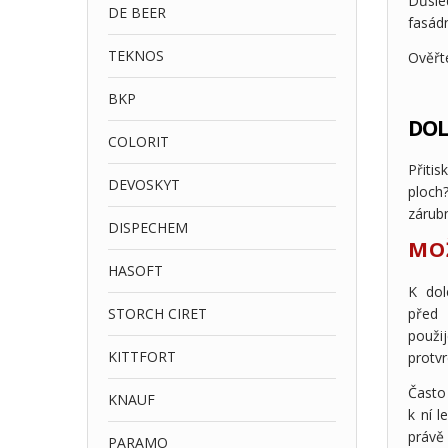
Důsle
DE BEER
fasád
TEKNOS
Ověřte
BKP
DOL
COLORIT
Přitis
DEVOSKYT
ploch
zárub
DISPECHEM
MO
HASOFT
K dol
STORCH CIRET
před 
použi
KITTFORT
protvr
Často
KNAUF
k ní 
právě 
PARAMO