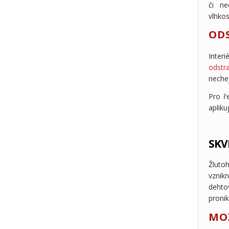
či ne
vlhkos
OD
Inter
odstr
nechej
Pro ř
apliku
SKV
Žluto
vznik
dehto
pronik
MO