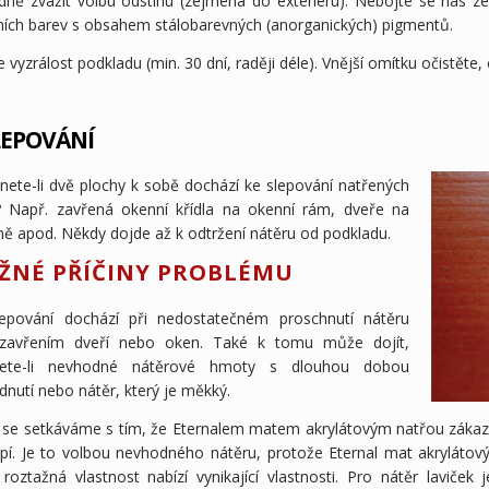
dně zvážit volbu odstínu (zejména do exteriéru). Nebojte se nás z
ních barev s obsahem stálobarevných (anorganických) pigmentů.
 vyzrálost podkladu (min. 30 dní, raději déle). Vnější omítku očistěte
EPOVÁNÍ
knete-li dvě plochy k sobě dochází ke slepování natřených
? Např. zavřená okenní křídla na okenní rám, dveře na
ně apod. Někdy dojde až k odtržení nátěru od podkladu.
ŽNÉ PŘÍČINY PROBLÉMU
epování dochází při nedostatečném proschnutí nátěru
zavřením dveří nebo oken. Také k tomu může dojít,
jete-li nevhodné nátěrové hmoty s dlouhou dobou
dnutí nebo nátěr, který je měkký.
 se setkáváme s tím, že Eternalem matem akrylátovým natřou zákazníci
lepí. Je to volbou nevhodného nátěru, protože Eternal mat akrylátov
roztažná vlastnost nabízí vynikající vlastnosti. Pro nátěr laviček 