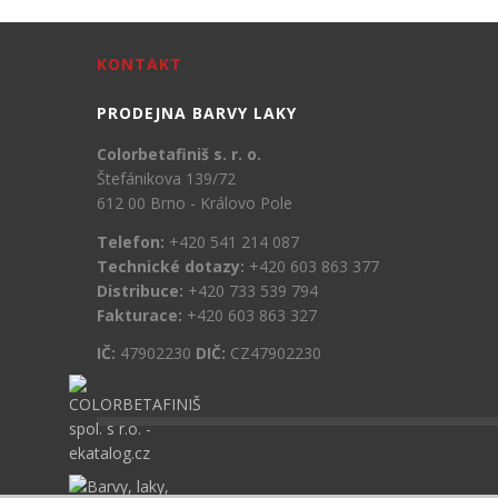
KONTAKT
PRODEJNA BARVY LAKY
Colorbetafiniš s. r. o.
Štefánikova 139/72
612 00 Brno - Královo Pole
Telefon:
+420 541 214 087
Technické dotazy:
+420 603 863 377
Distribuce:
+420 733 539 794
Fakturace:
+420 603 863 327
IČ:
47902230
DIČ:
CZ47902230