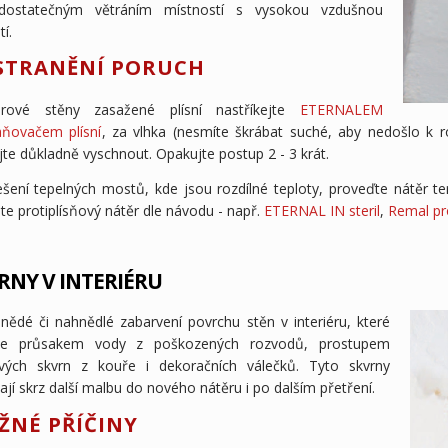
dostatečným větráním místností s vysokou vzdušnou
tí.
STRANĚNÍ PORUCH
iérové stěny zasažené plísní nastříkejte
ETERNALEM
aňovačem plísní
, za vlhka (nesmíte škrábat suché, aby nedošlo k 
te důkladně vyschnout. Opakujte postup 2 - 3 krát.
ešení tepelných mostů, kde jsou rozdílné teploty, proveďte nátěr t
jte protiplísňový nátěr dle návodu - např.
ETERNAL IN steril
,
Remal pr
RNY V INTERIÉRU
hnědé či nahnědlé zabarvení povrchu stěn v interiéru, které
ne průsakem vody z poškozených rozvodů, prostupem
vých skvrn z kouře i dekoračních válečků. Tyto skvrny
ají skrz další malbu do nového nátěru i po dalším přetření.
ŽNÉ PŘÍČINY