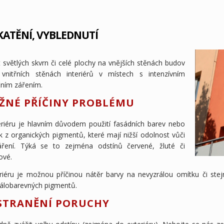
KATĚNÍ, VYBLEDNUTÍ
 světlých skvrn či celé plochy na vnějších stěnách budov
vnitřních stěnách interiérů v místech s intenzívním
čním zářením.
ŽNÉ PŘÍČINY PROBLÉMU
eriéru je hlavním důvodem použití fasádních barev nebo
k z organických pigmentů, které mají nižší odolnost vůči
ření. Týká se to zejména odstínů červené, žluté či
ové.
eriéru je možnou příčinou nátěr barvy na nevyzrálou omítku či ste
tálobarevných pigmentů.
STRANĚNÍ PORUCHY