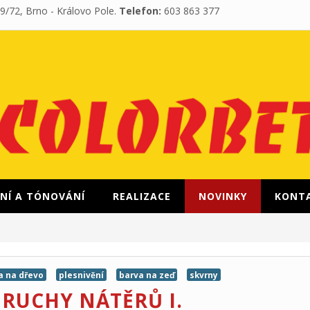
39/72, Brno - Královo Pole.
Telefon:
603 863 377
NÍ A TÓNOVÁNÍ
REALIZACE
NOVINKY
KONT
a na dřevo
plesnivění
barva na zeď
skvrny
RUCHY NÁTĚRŮ I.