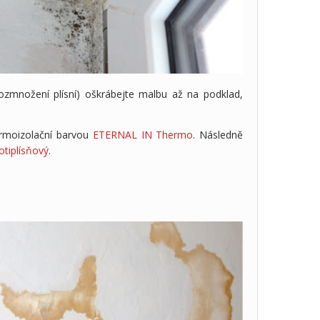
rozmnožení plísní) oškrábejte malbu až na podklad,
ermoizolační barvou
ETERNAL IN Thermo
. Následně
otiplísňový
.