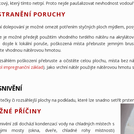
tový, který tímto netrpí. Proto nejde paušalizovat nevhodnost vodouře
STRANĚNÍ PORUCHY
ní dolepování je možné omezit potřením styčných ploch mýdlem, po
e je možné předejít použitím vhodného tvrdého nátěru na akrylátov
 dojde k lokální poruše, poškozená místa přebruste jemným brus
ete vhodnou nátěrovou hmotou.
ozsáhlém poškození přebruste a očistěte celou plochu, místa bez ná
ol impregnanční základ
). Jako vrchní nátěr použijte nátěrovou hmotu s
SNIVĚNÍ
tečky či rozsáhlejší plochy na podkladu, které lze snadno setřít prste
ŽNÉ PŘÍČINY
snivění zdí dochází kondenzací vody na chladných místech s
nými mosty (okna, dveře, chladné rohy místnosti)