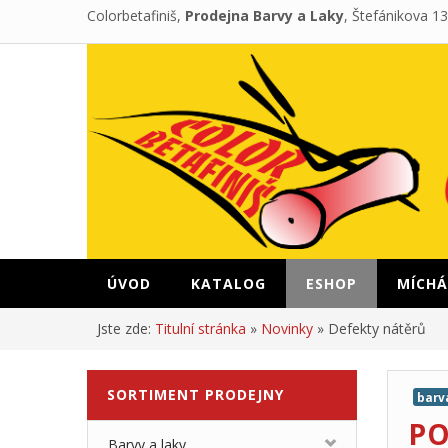
Colorbetafiniš,
Prodejna Barvy a Laky
, Štefánikova 1
ÚVOD
KATALOG
ESHOP
MÍCHÁ
Jste zde:
Titulní stránka
»
Novinky
»
Defekty nátěrů
SORTIMENT
PRODEJNY
barv
PO
Barvy a laky