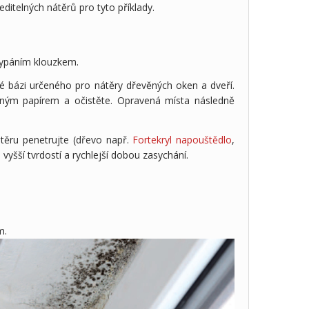
ditelných nátěrů pro tyto příklady.
sypáním klouzkem.
é bázi určeného pro nátěry dřevěných oken a dveří.
ným papírem a očistěte. Opravená místa následně
těru penetrujte (dřevo např.
Fortekryl napouštědlo
,
 vyšší tvrdostí a rychlejší dobou zasychání.
m.