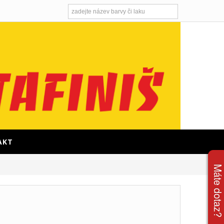
AKT
Máte dota