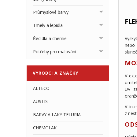
Průmyslové barvy
FLE
Tmely a lepidla
Výskyt
Ředidla a chemie
nebo 
Potřeby pro malování
slune
MO
VÝROBCI
A ZNAČKY
V ext
omíte
ALTECO
UV zá
oranž
AUSTIS
V int
z nes
BARVY A LAKY TELURIA
OD
CHEMOLAK