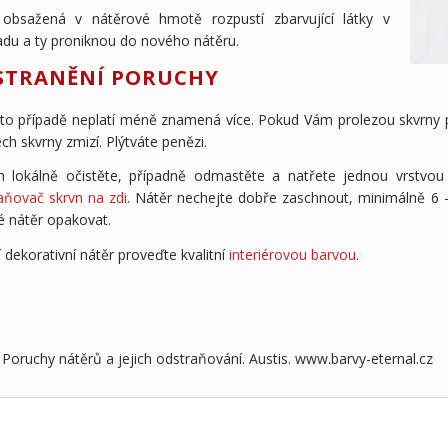
obsažená v nátěrové hmotě rozpustí zbarvující látky v
adu a ty proniknou do nového nátěru.
STRANĚNÍ PORUCHY
to případě neplatí méně znamená více. Pokud Vám prolezou skvrny po
ch skvrny zmizí. Plýtváte penězi.
h lokálně očistěte, případně odmastěte a natřete jednou vrstvou
aňovač skrvn na zdi
. Nátěr nechejte dobře zaschnout, minimálně 6 -
 nátěr opakovat.
í dekorativní nátěr proveďte kvalitní
interiérovou barvou
.
 Poruchy nátěrů a jejich odstraňování. Austis. www.barvy-eternal.cz