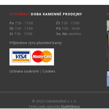
OTEVÍRACÍ
DOBA KAMENNÉ PRODEJNY
Po
7:30 - 17:00
Čt
7:30 - 17:00
Út
7:30 - 17:00
Pá
7:30 - 16:00
St
7:30 - 17:00
So, Ne
zavřeno
Přijímáme tyto platební karty
Ochrana soukromí
|
Cookies
© 2023 Colorbetafiniš s. r. o.
Tento web vytvořila
StaWEBnice
.