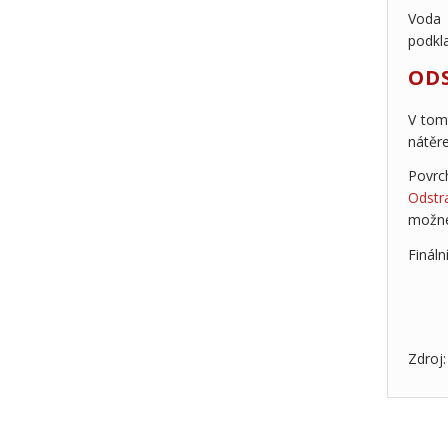
Voda 
podkl
OD
V tom
nátěre
Povrc
Odstr
možné
Fináln
Zdroj: