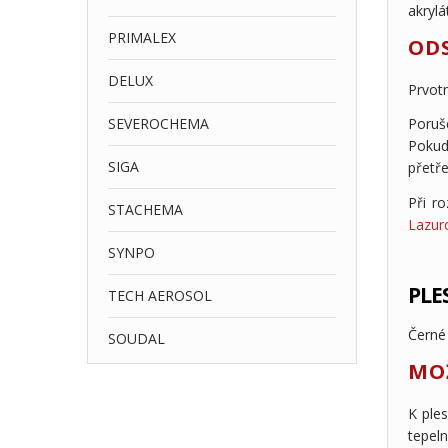
akrylá
PRIMALEX
OD
DELUX
Prvot
SEVEROCHEMA
Poruš
Pokud
SIGA
přetř
Při r
STACHEMA
Lazur
SYNPO
PLE
TECH AEROSOL
Černé 
SOUDAL
MO
K ple
tepel