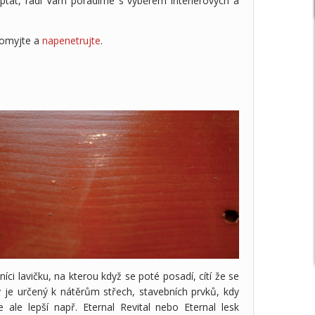
eptat, rádi Vám poradíme s výběrem interiérových a
, omyjte a
napenetrujte
.
 lavičku, na kterou když se poté posadí, cítí že se
ý je určený k nátěrům střech, stavebních prvků, kdy
je ale lepší např. Eternal Revital nebo Eternal lesk